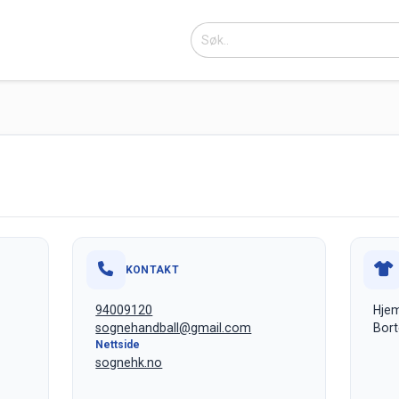
KONTAKT
94009120
Hjem
sognehandball@gmail.com
Bort
Nettside
sognehk.no