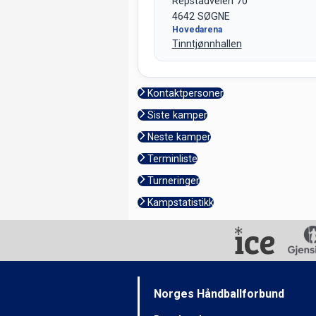
Repstadveien 70
4642 SØGNE
Hovedarena
Tinntjønnhallen
Kontaktpersoner
Siste kamper
Neste kamper
Terminliste
Turneringer
Kampstatistikk
Norges Håndballforbund