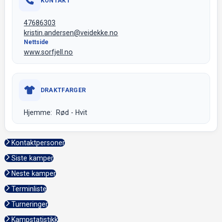
KONTAKT
47686303
kristin.andersen@veidekke.no
Nettside
www.sorfjell.no
DRAKTFARGER
Hjemme: Rød - Hvit
Kontaktpersoner
Siste kamper
Neste kamper
Terminliste
Turneringer
Kampstatistikk