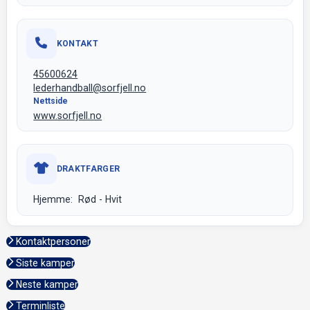
KONTAKT
45600624
lederhandball@sorfjell.no
Nettside
www.sorfjell.no
DRAKTFARGER
Hjemme: Rød - Hvit
Kontaktpersoner
Siste kamper
Neste kamper
Terminliste