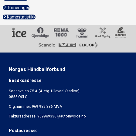
Turneringer
Kampstatistikk
Norges Håndballforbund
Besøksadresse
Sognsveien 75 A (4. etg. Ullevaal Stadion)
0855 OSLO
Org.nummer: 969 989 336 MVA
Fakturaadresse:
969989336@autoinvoice.no
Postadresse: