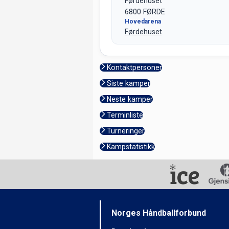
Førdehuset
6800 FØRDE
Hovedarena
Førdehuset
Kontaktpersoner
Siste kamper
Neste kamper
Terminliste
Turneringer
Kampstatistikk
Norges Håndballforbund