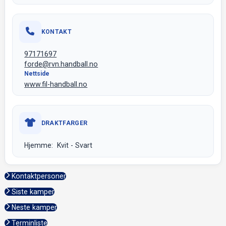
KONTAKT
97171697
forde@rvn.handball.no
Nettside
www.fil-handball.no
DRAKTFARGER
Hjemme: Kvit - Svart
Kontaktpersoner
Siste kamper
Neste kamper
Terminliste