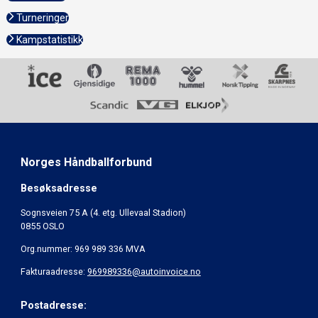
Turneringer
Kampstatistikk
Norges Håndballforbund
Besøksadresse
Sognsveien 75 A (4. etg. Ullevaal Stadion)
0855 OSLO
Org.nummer: 969 989 336 MVA
Fakturaadresse:
969989336@autoinvoice.no
Postadresse: