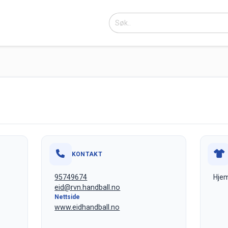
KONTAKT
95749674
Hjem
eid@rvn.handball.no
Nettside
www.eidhandball.no