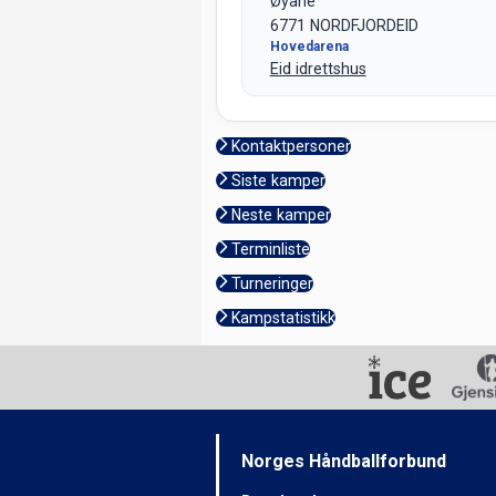
Øyane
6771 NORDFJORDEID
Hovedarena
Eid idrettshus
Kontaktpersoner
Siste kamper
Neste kamper
Terminliste
Turneringer
Kampstatistikk
Norges Håndballforbund