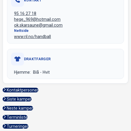
KONTAKT
95 16 27 18
hege_969@hotmail.com
ok.skarsaune@gmail.com
Nettside
www.ril.no/handball
DRAKTFARGER
Hjemme: Blå - Hvit
Kontaktpersoner
Siste kamper
Neste kamper
Terminliste
Turneringer