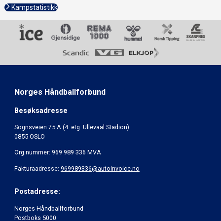
Kampstatistikk
Norges Håndballforbund
Besøksadresse
Sognsveien 75 A (4. etg. Ullevaal Stadion)
0855 OSLO
Org.nummer: 969 989 336 MVA
Fakturaadresse:
969989336@autoinvoice.no
Postadresse:
Norges Håndballforbund
Postboks 5000