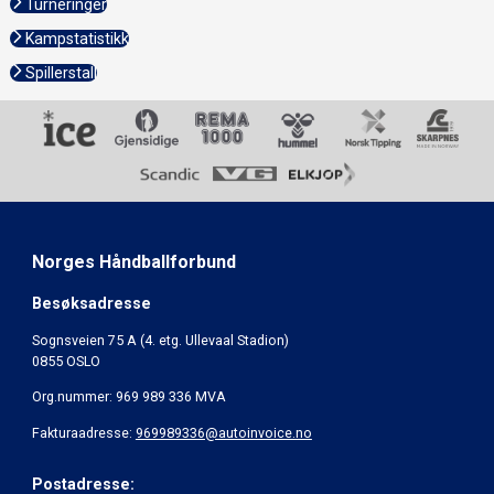
Turneringer
Kampstatistikk
Spillerstall
Norges Håndballforbund
Besøksadresse
Sognsveien 75 A (4. etg. Ullevaal Stadion)
0855 OSLO
Org.nummer: 969 989 336 MVA
Fakturaadresse:
969989336@autoinvoice.no
Postadresse: