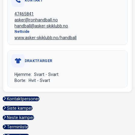
KONTAKT
47465841
asker@ronhandball.no
handball@asker-skiklubb.no
Nettside
www.asker-skiklubb.no/handball
DRAKTFARGER
Hjemme: Svart - Svart
Borte: Hvit - Svart
Kontaktpersoner
Siste kamper
Neste kamper
Terminliste