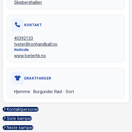
Skjeberghallen
KONTAKT
40392133
tveter@ronhandball.no
Nettside
www.tveterhk.no
DRAKTFARGER
Hjemme: Burgunder Rød - Sort
Kontaktpersoner
Siste kamper
Neste kamper