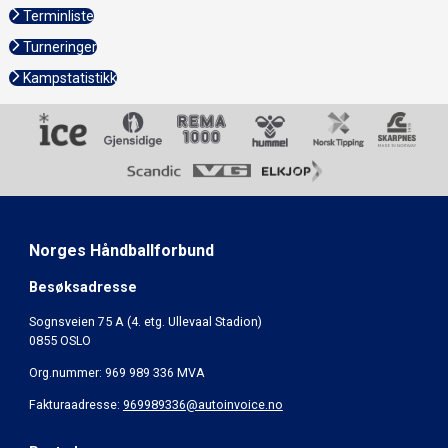
Terminliste
Turneringer
Kampstatistikk
Norges Håndballforbund
Besøksadresse
Sognsveien 75 A (4. etg. Ullevaal Stadion)
0855 OSLO
Org.nummer: 969 989 336 MVA
Fakturaadresse:
969989336@autoinvoice.no