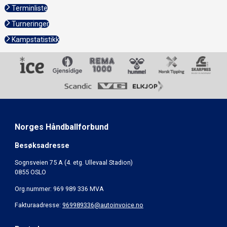
Terminliste
Turneringer
Kampstatistikk
Norges Håndballforbund
Besøksadresse
Sognsveien 75 A (4. etg. Ullevaal Stadion)
0855 OSLO
Org.nummer: 969 989 336 MVA
Fakturaadresse:
969989336@autoinvoice.no