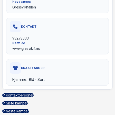
Hovedarena
Gressvikhallen
KONTAKT
93278333
Nettside
www.gresvikif.no
DRAKTFARGER
Hjemme: Blå - Sort
Kontaktpersoner
Siste kamper
Neste kamper