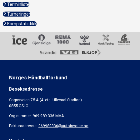
Terminliste
Turneringer
Kampstatistikk
Norges Håndballforbund
Besøksadresse
Sognsveien 75 A (4. etg. Ullevaal Stadion)
0855 OSLO
Org.nummer: 969 989 336 MVA
Fakturaadresse:
969989336@autoinvoice.no