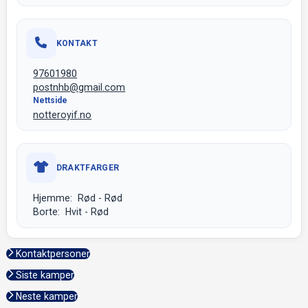
KONTAKT
97601980
postnhb@gmail.com
Nettside
notteroyif.no
DRAKTFARGER
Hjemme: Rød - Rød
Borte: Hvit - Rød
Kontaktpersoner
Siste kamper
Neste kamper