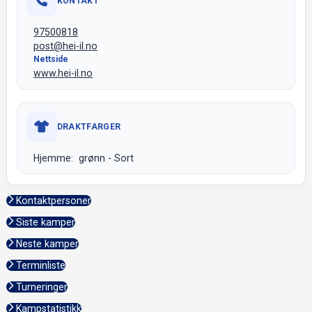
KONTAKT
97500818
post@hei-il.no
Nettside
www.hei-il.no
DRAKTFARGER
Hjemme: grønn - Sort
Kontaktpersoner
Siste kamper
Neste kamper
Terminliste
Turneringer
Kampstatistikk