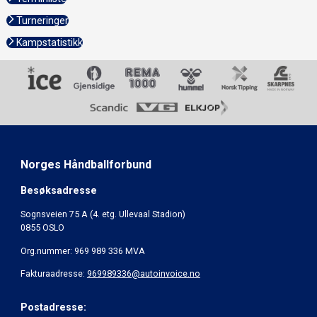
Turneringer
Kampstatistikk
Norges Håndballforbund
Besøksadresse
Sognsveien 75 A (4. etg. Ullevaal Stadion)
0855 OSLO
Org.nummer: 969 989 336 MVA
Fakturaadresse:
969989336@autoinvoice.no
Postadresse: