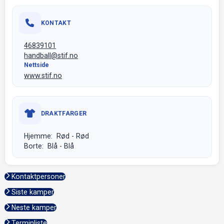
KONTAKT
46839101
handball@stif.no
Nettside
www.stif.no
DRAKTFARGER
Hjemme: Rød - Rød
Borte: Blå - Blå
Kontaktpersoner
Siste kamper
Neste kamper
Terminliste