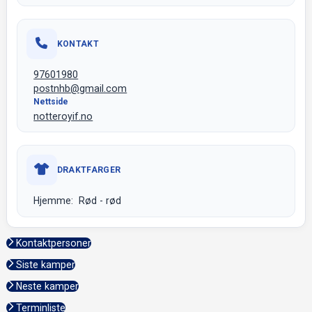
KONTAKT
97601980
postnhb@gmail.com
Nettside
notteroyif.no
DRAKTFARGER
Hjemme: Rød - rød
Kontaktpersoner
Siste kamper
Neste kamper
Terminliste