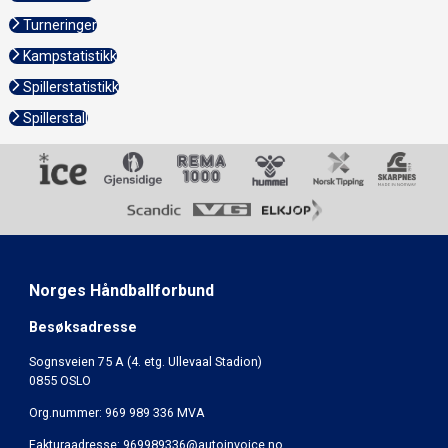
Turneringer
Kampstatistikk
Spillerstatistikk
Spillerstall
Norges Håndballforbund
Besøksadresse
Sognsveien 75 A (4. etg. Ullevaal Stadion)
0855 OSLO
Org.nummer: 969 989 336 MVA
Fakturaadresse:
969989336@autoinvoice.no