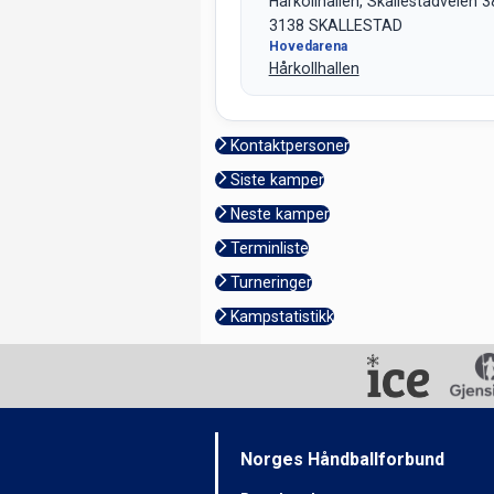
Hårkollhallen, Skallestadveien 3
3138 SKALLESTAD
Hovedarena
Hårkollhallen
Kontaktpersoner
Siste kamper
Neste kamper
Terminliste
Turneringer
Kampstatistikk
Norges Håndballforbund