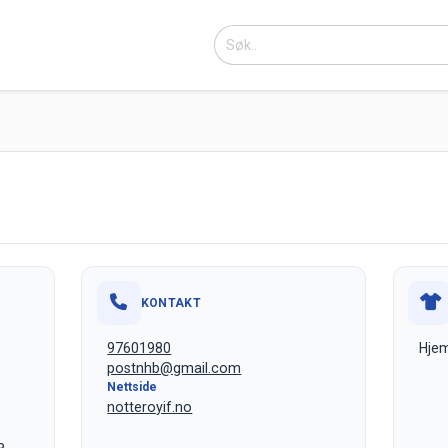
KONTAKT
97601980
Hje
postnhb@gmail.com
Nettside
notteroyif.no