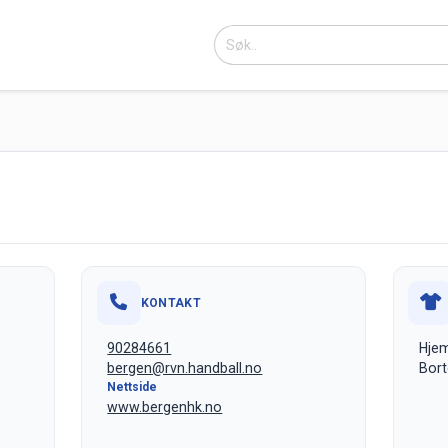
KONTAKT
90284661
Hje
bergen@rvn.handball.no
Bort
Nettside
www.bergenhk.no