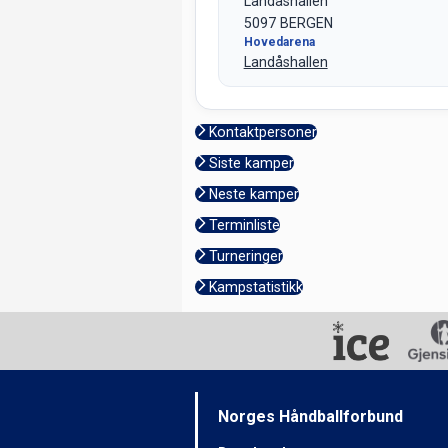
Landåshallen
5097 BERGEN
Hovedarena
Landåshallen
Kontaktpersoner
Siste kamper
Neste kamper
Terminliste
Turneringer
Kampstatistikk
Norges Håndballforbund