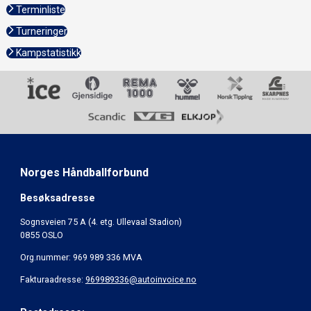
Terminliste
Turneringer
Kampstatistikk
Norges Håndballforbund
Besøksadresse
Sognsveien 75 A (4. etg. Ullevaal Stadion)
0855 OSLO
Org.nummer: 969 989 336 MVA
Fakturaadresse:
969989336@autoinvoice.no