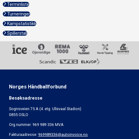
Terminliste
Turneringer
Kampstatistikk
Spillerstall
Norges Håndballforbund
Besøksadresse
Sognsveien 75 A (4. etg. Ullevaal Stadion)
0855 OSLO
Org.nummer: 969 989 336 MVA
Fakturaadresse:
969989336@autoinvoice.no