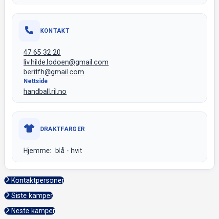
KONTAKT
47 65 32 20
liv.hilde.lodoen@gmail.com
beritfh@gmail.com
Nettside
handball.ril.no
DRAKTFARGER
Hjemme: blå - hvit
Kontaktpersoner
Siste kamper
Neste kamper