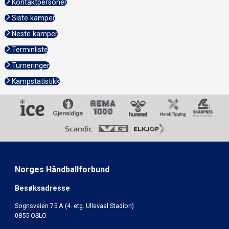
Kontaktpersoner
Siste kamper
Neste kamper
Terminliste
Turneringer
Kampstatistikk
Norges Håndballforbund
Besøksadresse
Sognsveien 75 A (4. etg. Ullevaal Stadion)
0855 OSLO