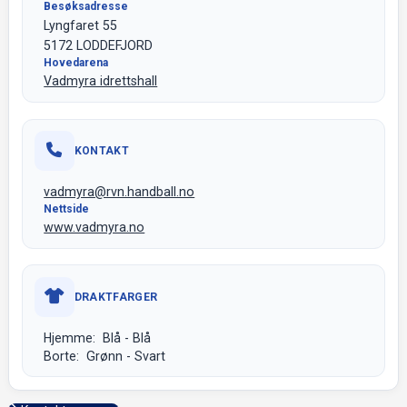
Besøksadresse
Lyngfaret 55
5172 LODDEFJORD
Hovedarena
Vadmyra idrettshall
KONTAKT
vadmyra@rvn.handball.no
Nettside
www.vadmyra.no
DRAKTFARGER
Hjemme: Blå - Blå
Borte: Grønn - Svart