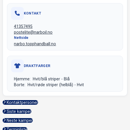
KONTAKT
41357495
postelite@narboil.no
Nettside
narbo.topphandball.no
DRAKTFARGER
Hjemme: Hvit/blå striper - Blå
Borte: Hvit/røde striper (helblå) - Hvit
Kontaktpersoner
Siste kamper
Neste kamper
Terminliste