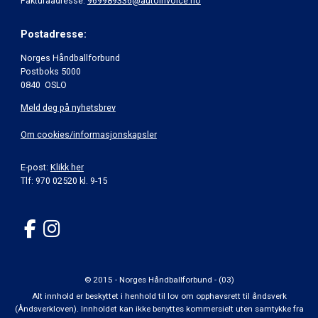
Fakturaadresse:
969989336@autoinvoice.no
Postadresse:
Norges Håndballforbund
Postboks 5000
0840 OSLO
Meld deg på nyhetsbrev
Om cookies/informasjonskapsler
E-post:
Klikk her
Tlf: 970 02520 kl. 9-15
© 2015 - Norges Håndballforbund - (03)
Alt innhold er beskyttet i henhold til lov om opphavsrett til åndsverk
(Åndsverkloven). Innholdet kan ikke benyttes kommersielt uten samtykke fra