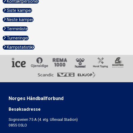
Kontaktpersoner
Siste kamper
Neste kamper
Terminliste
Turneringer
Kampstatistikk
Norges Håndballforbund
Besøksadresse
Sognsveien 75 A (4. etg. Ullevaal Stadion)
0855 OSLO