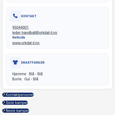
KONTAKT
95044001
leder-handball@orkdal-il.no
Nettside
www.orkdal-il.no
DRAKTFARGER
Hjemme: Blå - Blå
Borte: Gul - Blå
Kontaktpersoner
Siste kamper
Neste kamper