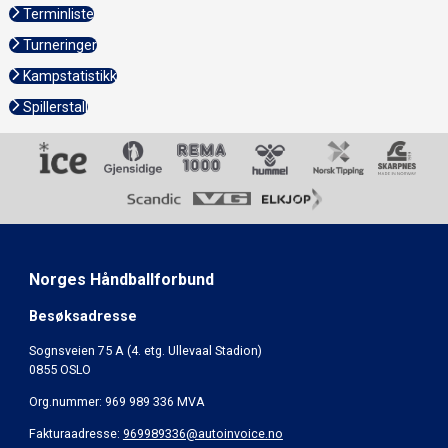
Terminliste
Turneringer
Kampstatistikk
Spillerstall
Norges Håndballforbund
Besøksadresse
Sognsveien 75 A (4. etg. Ullevaal Stadion)
0855 OSLO
Org.nummer: 969 989 336 MVA
Fakturaadresse:
969989336@autoinvoice.no