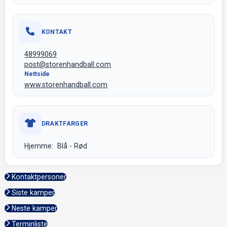
KONTAKT
48999069
post@storenhandball.com
Nettside
www.storenhandball.com
DRAKTFARGER
Hjemme: Blå - Rød
Kontaktpersoner
Siste kamper
Neste kamper
Terminliste