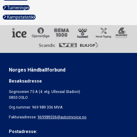
Turneringer
Kampstatistikk
Norges Håndballforbund
Besøksadresse
Sognsveien 75 A (4. etg. Ullevaal Stadion)
0855 OSLO
Org.nummer: 969 989 336 MVA
Fakturaadresse:
969989336@autoinvoice.no
Postadresse: