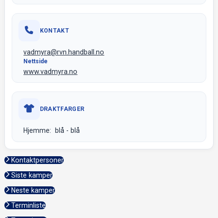
KONTAKT
vadmyra@rvn.handball.no
Nettside
www.vadmyra.no
DRAKTFARGER
Hjemme: blå - blå
Kontaktpersoner
Siste kamper
Neste kamper
Terminliste