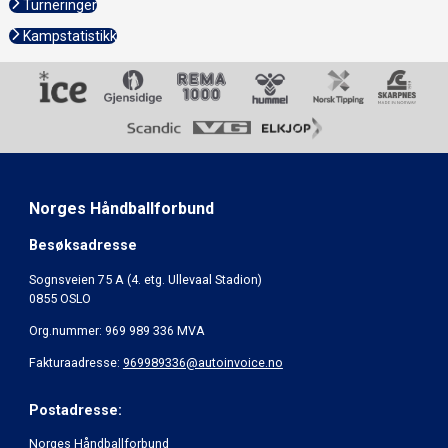
Turneringer
Kampstatistikk
Norges Håndballforbund
Besøksadresse
Sognsveien 75 A (4. etg. Ullevaal Stadion)
0855 OSLO
Org.nummer: 969 989 336 MVA
Fakturaadresse:
969989336@autoinvoice.no
Postadresse:
Norges Håndballforbund