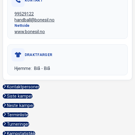
KONTAKT
99529122
handball@bonesil.no
Nettside
www.bonesil.no
DRAKTFARGER
Hjemme: Blå - Blå
Kontaktpersoner
Siste kamper
Neste kamper
Terminliste
Turneringer
Kampstatistikk