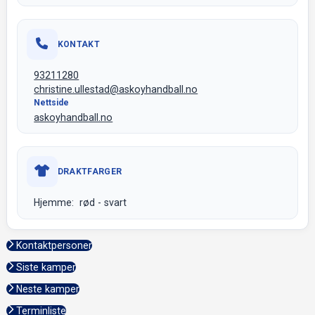
KONTAKT
93211280
christine.ullestad@askoyhandball.no
Nettside
askoyhandball.no
DRAKTFARGER
Hjemme: rød - svart
Kontaktpersoner
Siste kamper
Neste kamper
Terminliste