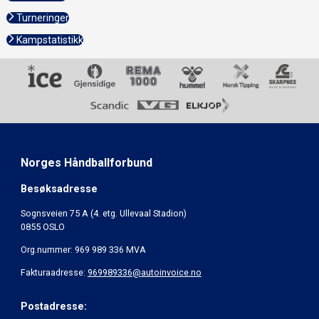
Turneringer
Kampstatistikk
Norges Håndballforbund
Besøksadresse
Sognsveien 75 A (4. etg. Ullevaal Stadion)
0855 OSLO
Org.nummer: 969 989 336 MVA
Fakturaadresse:
969989336@autoinvoice.no
Postadresse: