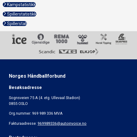
Kampstatistikk
Spillerstatistikk
Spillerstall
Norges Håndballforbund
Besøksadresse
Sognsveien 75 A (4. etg. Ullevaal Stadion)
0855 OSLO
Org.nummer: 969 989 336 MVA
Fakturaadresse:
969989336@autoinvoice.no