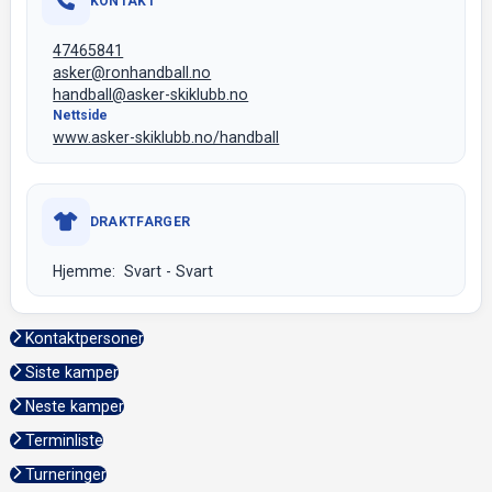
KONTAKT
47465841
asker@ronhandball.no
handball@asker-skiklubb.no
Nettside
www.asker-skiklubb.no/handball
DRAKTFARGER
Hjemme: Svart - Svart
Kontaktpersoner
Siste kamper
Neste kamper
Terminliste
Turneringer