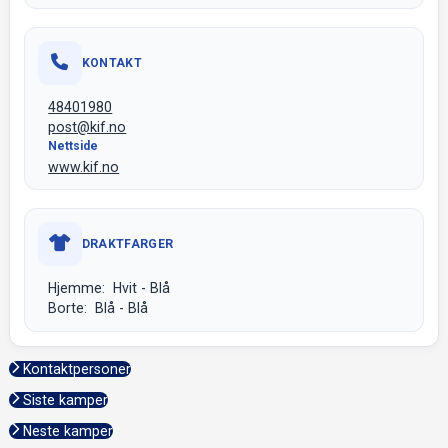
KONTAKT
48401980
post@kif.no
Nettside
www.kif.no
DRAKTFARGER
Hjemme: Hvit - Blå
Borte: Blå - Blå
Kontaktpersoner
Siste kamper
Neste kamper