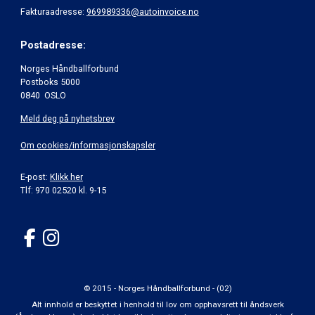
Fakturaadresse:
969989336@autoinvoice.no
Postadresse:
Norges Håndballforbund
Postboks 5000
0840 OSLO
Meld deg på nyhetsbrev
Om cookies/informasjonskapsler
E-post:
Klikk her
Tlf: 970 02520 kl. 9-15
© 2015 - Norges Håndballforbund - (02)
Alt innhold er beskyttet i henhold til lov om opphavsrett til åndsverk