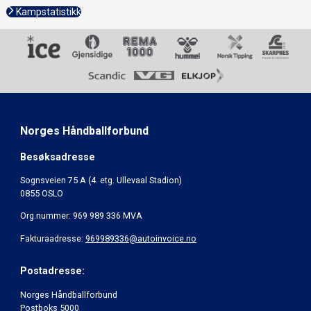
Kampstatistikk
Norges Håndballforbund
Besøksadresse
Sognsveien 75 A (4. etg. Ullevaal Stadion)
0855 OSLO
Org.nummer: 969 989 336 MVA
Fakturaadresse:
969989336@autoinvoice.no
Postadresse:
Norges Håndballforbund
Postboks 5000