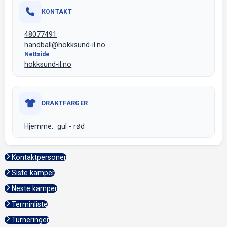
KONTAKT
48077491
handball@hokksund-il.no
Nettside
hokksund-il.no
DRAKTFARGER
Hjemme: gul - rød
Kontaktpersoner
Siste kamper
Neste kamper
Terminliste
Turneringer