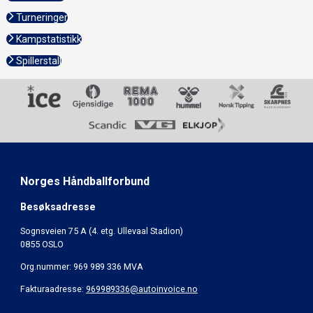
Turneringer
Kampstatistikk
Spillerstall
Norges Håndballforbund
Besøksadresse
Sognsveien 75 A (4. etg. Ullevaal Stadion)
0855 OSLO
Org.nummer: 969 989 336 MVA
Fakturaadresse:
969989336@autoinvoice.no