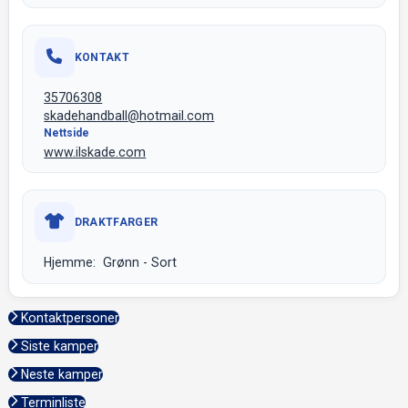
KONTAKT
35706308
skadehandball@hotmail.com
Nettside
www.ilskade.com
DRAKTFARGER
Hjemme: Grønn - Sort
Kontaktpersoner
Siste kamper
Neste kamper
Terminliste