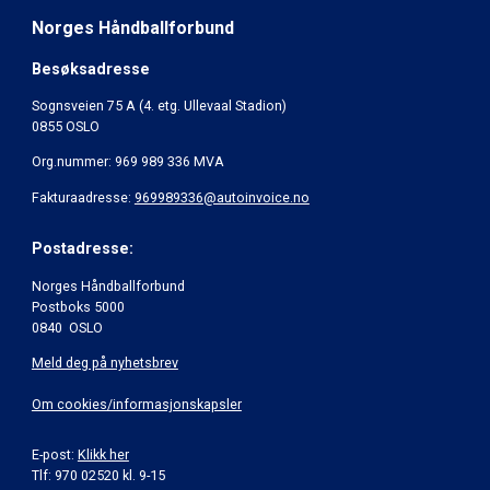
Norges Håndballforbund
Besøksadresse
Sognsveien 75 A (4. etg. Ullevaal Stadion)
0855 OSLO
Org.nummer: 969 989 336 MVA
Fakturaadresse:
969989336@autoinvoice.no
Postadresse:
Norges Håndballforbund
Postboks 5000
0840 OSLO
Meld deg på nyhetsbrev
Om cookies/informasjonskapsler
E-post:
Klikk her
Tlf: 970 02520 kl. 9-15