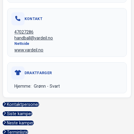
KONTAKT
47027286
handball@vardeil.no
Nettside
www.vardeil.no
DRAKTFARGER
Hjemme: Grønn - Svart
Kontaktpersoner
Siste kamper
Neste kamper
Terminliste