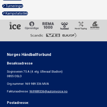
Turneringer
Kampstatistikk
Norges Håndballforbund
Besøksadresse
Sognsveien 75 A (4. etg. Ullevaal Stadion)
0855 OSLO
Org.nummer: 969 989 336 MVA
Fakturaadresse:
969989336@autoinvoice.no
Postadresse: