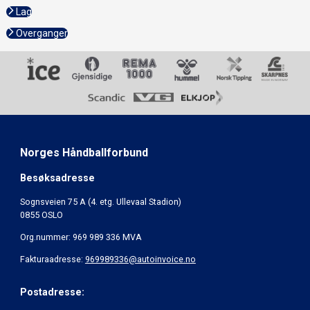
Lag
Overganger
Norges Håndballforbund
Besøksadresse
Sognsveien 75 A (4. etg. Ullevaal Stadion)
0855 OSLO
Org.nummer: 969 989 336 MVA
Fakturaadresse:
969989336@autoinvoice.no
Postadresse: