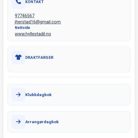
KONTAKT
97746567
jherstad16@gmail.com
Nettside
www.hyllestadil.no
DRAKTFARGER
Klubbdagbok
Arrangørdagbok