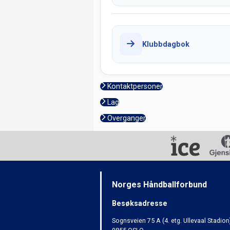
Klubbdagbok
Kontaktpersoner
Lag
Overganger
Norges Håndballforbund
Besøksadresse
Sognsveien 75 A (4. etg. Ullevaal Stadion