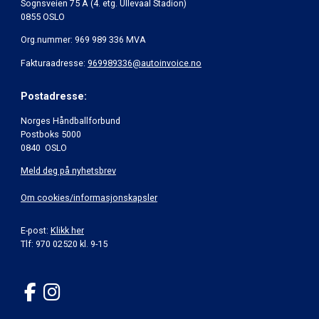
Sognsveien 75 A (4. etg. Ullevaal Stadion)
0855 OSLO
Org.nummer: 969 989 336 MVA
Fakturaadresse:
969989336@autoinvoice.no
Postadresse:
Norges Håndballforbund
Postboks 5000
0840 OSLO
Meld deg på nyhetsbrev
Om cookies/informasjonskapsler
E-post:
Klikk her
Tlf: 970 02520 kl. 9-15