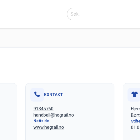
KONTAKT
91345760
Hje
handball@hegrail.no
Bort
Nettside
Stift
www.hegrail.no
01.0