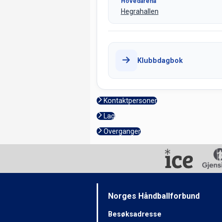
Hovedarena
Hegrahallen
Klubbdagbok
Kontaktpersoner
Lag
Overganger
Norges Håndballforbund
Besøksadresse