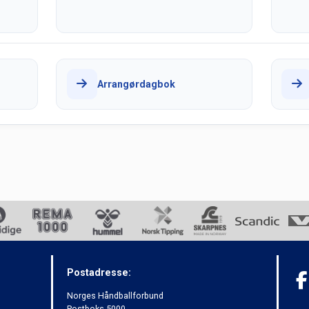
Arrangørdagbok
Postadresse:
Norges Håndballforbund
Postboks 5000