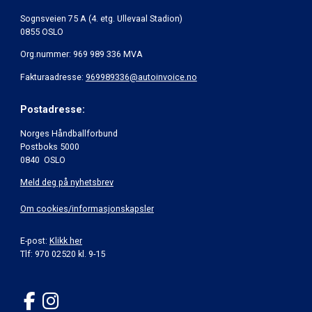
Sognsveien 75 A (4. etg. Ullevaal Stadion)
0855 OSLO
Org.nummer: 969 989 336 MVA
Fakturaadresse:
969989336@autoinvoice.no
Postadresse:
Norges Håndballforbund
Postboks 5000
0840 OSLO
Meld deg på nyhetsbrev
Om cookies/informasjonskapsler
E-post:
Klikk her
Tlf: 970 02520 kl. 9-15