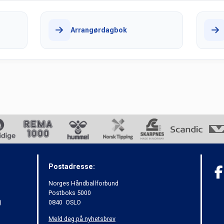
Arrangørdagbok
Postadresse:
Norges Håndballforbund
Postboks 5000
)
0840 OSLO
Meld deg på nyhetsbrev