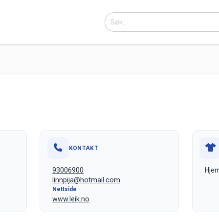
KONTAKT
93006900
Hjem
linnpija@hotmail.com
Nettside
www.leik.no