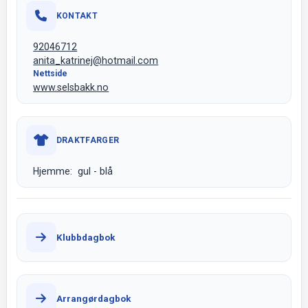
KONTAKT
92046712
anita_katrinej@hotmail.com
Nettside
www.selsbakk.no
DRAKTFARGER
Hjemme: gul - blå
Klubbdagbok
Arrangørdagbok