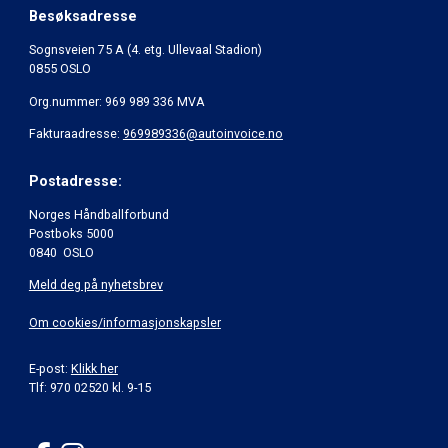
Besøksadresse
Sognsveien 75 A (4. etg. Ullevaal Stadion)
0855 OSLO
Org.nummer: 969 989 336 MVA
Fakturaadresse:
969989336@autoinvoice.no
Postadresse:
Norges Håndballforbund
Postboks 5000
0840 OSLO
Meld deg på nyhetsbrev
Om cookies/informasjonskapsler
E-post:
Klikk her
Tlf: 970 02520 kl. 9-15