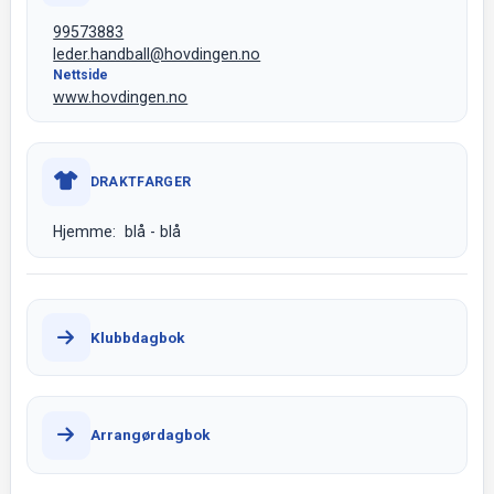
99573883
leder.handball@hovdingen.no
Nettside
www.hovdingen.no
DRAKTFARGER
Hjemme: blå - blå
Klubbdagbok
Arrangørdagbok