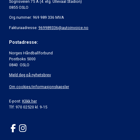
Sognsveien 75 A (4. etg. Ullevaal Stadion)
0855 OSLO
Org.nummer: 969 989 336 MVA
Fakturaadresse:
969989336@autoinvoice.no
Postadresse:
Norges Håndballforbund
Postboks 5000
0840 OSLO
Meld deg på nyhetsbrev
Om cookies/informasjonskapsler
E-post:
Klikk her
Tlf: 970 02520 kl. 9-15