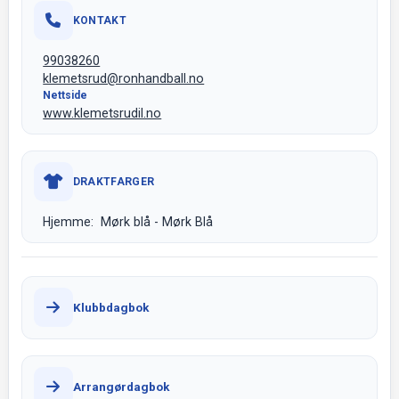
KONTAKT
99038260
klemetsrud@ronhandball.no
Nettside
www.klemetsrudil.no
DRAKTFARGER
Hjemme: Mørk blå - Mørk Blå
Klubbdagbok
Arrangørdagbok