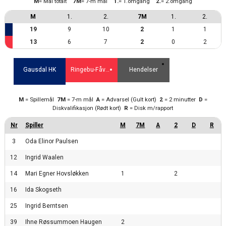
M
= Mål totalt
7M
= 7-m mål
1.
= 1.omgang
2.
= 2.omgang
M
1.
2.
7M
1.
2.
19
9
10
2
1
1
13
6
7
2
0
2
Gausdal HK
Ringebu-Fåvang/ØTI
Hendelser
M
= Spillemål
7M
= 7-m mål
A
= Advarsel (Gult kort)
2
= 2 minutter
D
=
Diskvalifikasjon (Rødt kort)
R
= Disk m/rapport
3
Oda Elinor Paulsen
12
Ingrid Waalen
14
Mari Egner Hovsløkken
1
2
16
Ida Skogseth
25
Ingrid Berntsen
39
Ihne Røssummoen Haugen
2