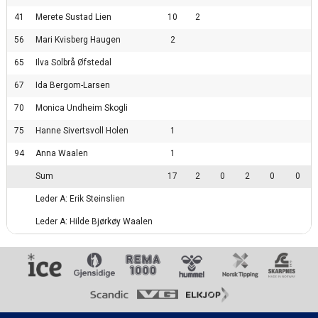
41
Merete Sustad Lien
10
2
56
Mari Kvisberg Haugen
2
65
Ilva Solbrå Øfstedal
67
Ida Bergom-Larsen
70
Monica Undheim Skogli
75
Hanne Sivertsvoll Holen
1
94
Anna Waalen
1
Sum
17
2
0
2
0
0
Leder A: Erik Steinslien
Leder A: Hilde Bjørkøy Waalen