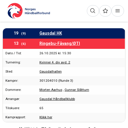
19
Gausdal HK
(9)
13
Ringebu-Fåvang/ØTI
(6)
Dato / Tid:
26.10.2025 kl. 15:30
Turnering:
Kvinner 4. div avd. 2
Sted:
Gausdalhallen
Kampnr:
301204010 (Runde 3)
Dommere:
Morten Aarhus
,
Gunnar Slåttum
Arrangør:
Gausdal Håndballklubb
Tilskuere:
65
Kamprapport:
Klikk her