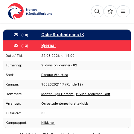
29
Oslo-Studentenes IK
(10)
32
Bjørnar
(13)
Dato / Tid:
22.03.2026 kl. 14:00
Turnering:
2. divisjon kvinner - 02
Sted:
Domus Athletica
Kampnr:
90020202117 (Runde 19)
Dommere:
Morten Eigil Harsem
,
Øivind Andersen-Gott
Arrangør:
Oslostudentenes Idrettsklubb
Tilskuere:
30
Kamprapport:
Klikk her