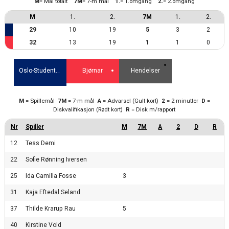
M
= Mål totalt
7M
= 7-m mål
1.
= 1.omgang
2.
= 2.omgang
M
1.
2.
7M
1.
2.
29
10
19
5
3
2
32
13
19
1
1
0
Oslo-Studentenes IK
Bjørnar
Hendelser
M
= Spillemål
7M
= 7-m mål
A
= Advarsel (Gult kort)
2
= 2 minutter
D
=
Diskvalifikasjon (Rødt kort)
R
= Disk m/rapport
12
Tess Demi
22
Sofie Rønning Iversen
25
Ida Camilla Fosse
3
31
Kaja Eftedal Seland
37
Thilde Krarup Rau
5
40
Kirstine Vold