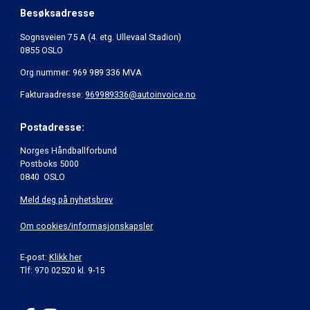
Besøksadresse
Sognsveien 75 A (4. etg. Ullevaal Stadion)
0855 OSLO
Org.nummer: 969 989 336 MVA
Fakturaadresse:
969989336@autoinvoice.no
Postadresse:
Norges Håndballforbund
Postboks 5000
0840 OSLO
Meld deg på nyhetsbrev
Om cookies/informasjonskapsler
E-post:
Klikk her
Tlf: 970 02520 kl. 9-15