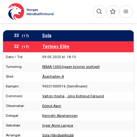
33
Sola
(17)
32
Tertnes Elite
(17)
Dato / Tid:
09.05.2025 kl. 18:15
Turnering:
REMA 1000-ligaen kvinner sluttspill
Sted:
Åsenhallen A
Kampnr:
90021000016 (Semifinaler)
Dommere:
Valton Hoxha
,
Jens Kolterud Førsund
Observatør:
Erlend Aam
Delegat:
Kenneth Abrahamsen
Sekretær:
Inger Anne Langva
Arrangør:
Sola Håndballklubb