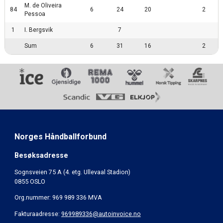
M. de Oliveira
84
6
24
20
2
Pessoa
1
I. Bergsvik
7
Sum
6
31
16
2
Norges Håndballforbund
Besøksadresse
Sognsveien 75 A (4. etg. Ullevaal Stadion)
0855 OSLO
Org.nummer: 969 989 336 MVA
Fakturaadresse:
969989336@autoinvoice.no