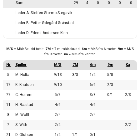
Sum
29
4
0
0
0
0
Leder A: Steffen Stormo Stegavik
Leder B: Petter Ødegård Grønstad
Leder D: Erlend Andersen Kinn
M/S
= Mål/Skudd totalt
7M
= 7-m mål/skudd
6m
= M/S fra 6 meter
9m
= M/S
fra 9 meter
Ka
= M/S fra kanten
5
M. Holta
9/13
3/3
1/2
5/8
17
K. Knutsen
9/10
6/6
2/3
77
C. Herrem
5/7
3/3
0/1
2/3
11
H. Ræstad
4/6
4/6
8
M. Wolff
2/4
2/4
7
S. With
2/2
2/2
21
D. Olufsen
1/2
1/1
0/1