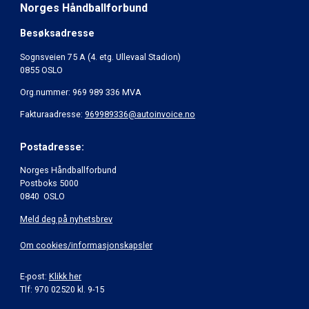
Norges Håndballforbund
Besøksadresse
Sognsveien 75 A (4. etg. Ullevaal Stadion)
0855 OSLO
Org.nummer: 969 989 336 MVA
Fakturaadresse:
969989336@autoinvoice.no
Postadresse:
Norges Håndballforbund
Postboks 5000
0840 OSLO
Meld deg på nyhetsbrev
Om cookies/informasjonskapsler
E-post:
Klikk her
Tlf: 970 02520 kl. 9-15