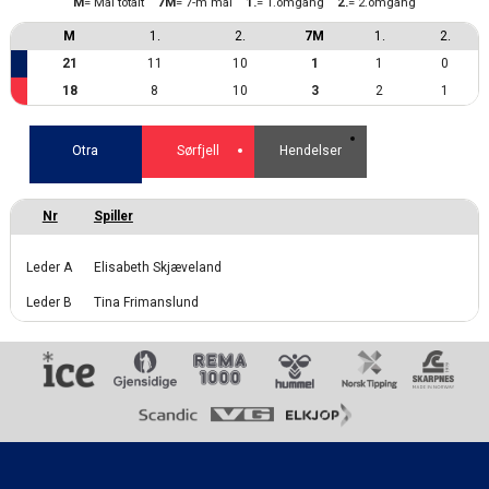
M
= Mål totalt
7M
= 7-m mål
1.
= 1.omgang
2.
= 2.omgang
M
1.
2.
7M
1.
2.
21
11
10
1
1
0
18
8
10
3
2
1
Otra
Sørfjell
Hendelser
Leder A
Elisabeth Skjæveland
Leder B
Tina Frimanslund