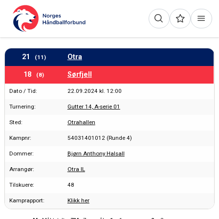
21
Otra
(11)
18
Sørfjell
(8)
Dato / Tid:
22.09.2024 kl. 12:00
Turnering:
Gutter 14, A-serie 01
Sted:
Otrahallen
Kampnr:
54031401012 (Runde 4)
Dommer:
Bjørn Anthony Halsall
Arrangør:
Otra IL
Tilskuere:
48
Kamprapport:
Klikk her