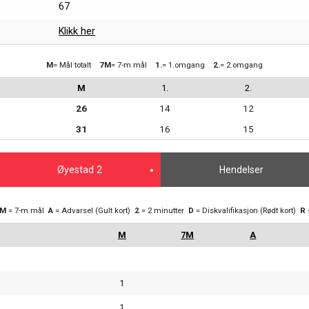
67
Klikk her
M
= Mål totalt
7M
= 7-m mål
1.
= 1.omgang
2.
= 2.omgang
M
1.
2.
26
14
12
31
16
15
Øyestad 2
Hendelser
7M
= 7-m mål
A
= Advarsel (Gult kort)
2
= 2 minutter
D
= Diskvalifikasjon (Rødt kort)
R
1
1