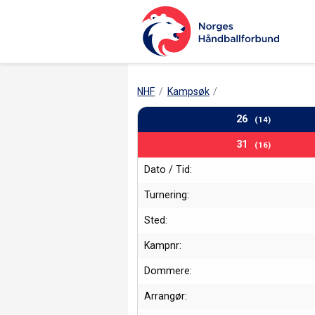
NHF
Kampsøk
26
(14)
31
(16)
Dato / Tid:
Turnering:
Sted:
Kampnr:
Dommere:
Arrangør: