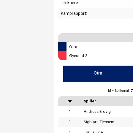
Tilskuere:
Kamprapport:
Otra
Øyestad 2
Otra
M
= Spillemål
1
Andreas Erdvig
3
Sigbjørn Tjessem
4
Torjus Evje