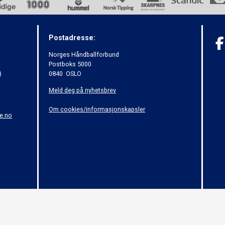
Postadresse:
Norges Håndballforbund
Postboks 5000
)
0840 OSLO
Meld deg på nyhetsbrev
Om cookies/informasjonskapsler
e.no
© 2015 - Norges Håndballforbund - (01)
 om opphavsrett til åndsverk (Åndsverkloven). Innholdet kan ikke benyttes kommersiel