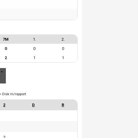
7M
1.
2.
0
0
0
2
1
1
= Disk m/rapport
2