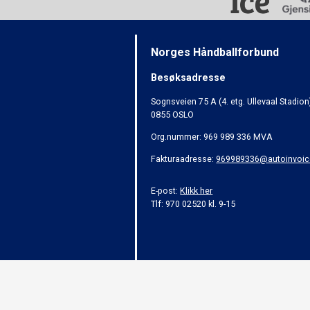
Norges Håndballforbund
Besøksadresse
Sognsveien 75 A (4. etg. Ullevaal Stadion
0855 OSLO
Org.nummer: 969 989 336 MVA
Fakturaadresse:
969989336@autoinvoic
E-post:
Klikk her
Tlf: 970 02520 kl. 9-15
Alt innhold er beskyttet i henhold til lov