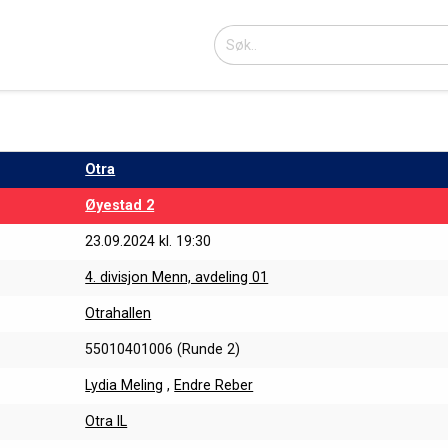
Otra
Øyestad 2
23.09.2024 kl. 19:30
4. divisjon Menn, avdeling 01
Otrahallen
55010401006 (Runde 2)
Lydia Meling
,
Endre Reber
Otra IL