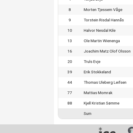
8
Morten Tjessem Våge
9
Torstein Risdal Hannås
10
Halvor Nesdal Kile
13
Ole Martin Wienenga
16
Joachim Matz Olof Olsson
20
Truls Evje
39
Erik Stokkeland
44
Thomas Uleberg Leifsen
77
Mattias Momrak
88
Kjell Kristian Sømme
Sum