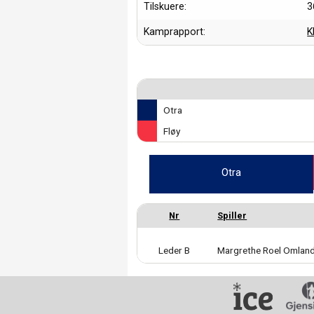
Tilskuere:
3
Kamprapport:
K
Otra
Fløy
Otra
Leder B
Margrethe Roel Omlan