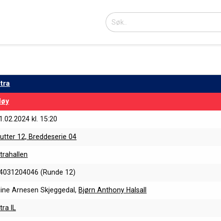
tra
løy
1.02.2024 kl. 15:20
utter 12, Breddeserie 04
trahallen
4031204046 (Runde 12)
line Arnesen Skjeggedal,
Bjørn Anthony Halsall
tra IL