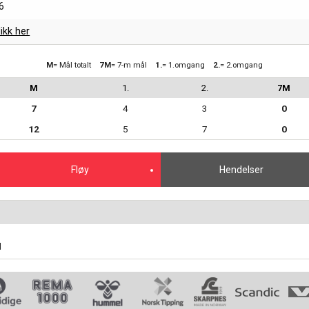
6
likk her
M
= Mål totalt
7M
= 7-m mål
1.
= 1.omgang
2.
= 2.omgang
M
1.
2.
7M
7
4
3
0
12
5
7
0
Fløy
Hendelser
d