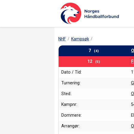
NHF
Kampsøk
7
O
(4)
12
F
(5)
Dato / Tid:
1
Turnering:
G
Sted:
O
Kampnr:
5
Dommere:
E
Arrangør:
O