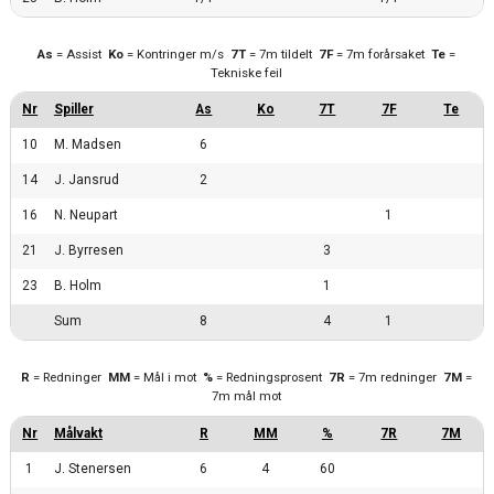
As
= Assist
Ko
= Kontringer m/s
7T
= 7m tildelt
7F
= 7m forårsaket
Te
=
Tekniske feil
10
M. Madsen
6
14
J. Jansrud
2
16
N. Neupart
1
21
J. Byrresen
3
23
B. Holm
1
Sum
8
4
1
R
= Redninger
MM
= Mål i mot
%
= Redningsprosent
7R
= 7m redninger
7M
=
7m mål mot
1
J. Stenersen
6
4
60