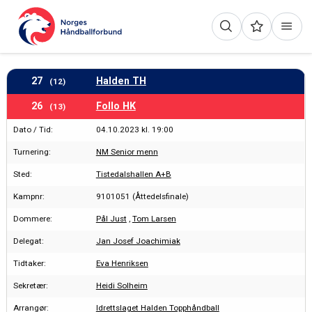
27
Halden TH
(12)
26
Follo HK
(13)
Dato / Tid:
04.10.2023 kl. 19:00
Turnering:
NM Senior menn
Sted:
Tistedalshallen A+B
Kampnr:
9101051 (Åttedelsfinale)
Dommere:
Pål Just
,
Tom Larsen
Delegat:
Jan Josef Joachimiak
Tidtaker:
Eva Henriksen
Sekretær:
Heidi Solheim
Arrangør:
Idrettslaget Halden Topphåndball