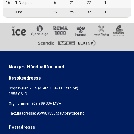
16
N. Neupart
6
21
22
1
Sum
12
25
32
1
Norges Håndballforbund
Besøksadresse
Sognsveien 75 A (4. etg. Ullevaal Stadion)
0855 OSLO
Org.nummer: 969 989 336 MVA
Fakturaadresse:
969989336@autoinvoice.no
Postadresse: