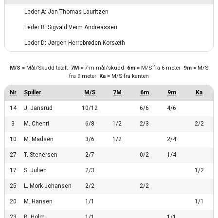
Leder A: Jan Thomas Lauritzen
Leder B: Sigvald Veim Andreassen
Leder D: Jørgen Herrebrøden Korsæth
M/S
= Mål/Skudd totalt
7M
= 7-m mål/skudd
6m
= M/S fra 6 meter
9m
= M/S
fra 9 meter
Ka
= M/S fra kanten
14
J. Jansrud
10/12
6/6
4/6
3
M. Chehri
6/8
1/2
2/3
2/2
10
M. Madsen
3/6
1/2
2/4
27
T. Stenersen
2/7
0/2
1/4
17
S. Julien
2/3
1/2
25
L. Mork-Johansen
2/2
2/2
20
M. Hansen
1/1
1/1
23
B. Holm
1/1
1/1