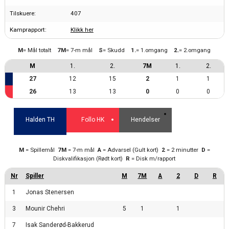
Tilskuere:
407
Kamprapport:
Klikk her
M
= Mål totalt
7M
= 7-m mål
S
= Skudd
1.
= 1.omgang
2.
= 2.omgang
M
1.
2.
7M
1.
2.
27
12
15
2
1
1
26
13
13
0
0
0
Halden TH
Follo HK
Hendelser
M
= Spillemål
7M
= 7-m mål
A
= Advarsel (Gult kort)
2
= 2 minutter
D
=
Diskvalifikasjon (Rødt kort)
R
= Disk m/rapport
1
Jonas Stenersen
3
Mounir Chehri
5
1
1
7
Isak Sanderød-Bakkerud