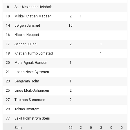
8
Sjur Alexander Heisholt
10
Mikkel Kristian Madsen
2
1
14
Jørgen Jansrud
10
16
Nicolai Neupart
17
Sander Julien
2
1
18
Kristian Turmo Lornstad
1
20
Mats Agnalt Hansen
1
21
Jonas Neve Byrresen
23
Benjamin Holm
1
25
Linus Mork-Johansen
2
27
Thomas Stenersen
2
29
Tobias Bystrøm
77
Eskil Holmstrøm Sterri
Sum
25
2
0
3
0
0